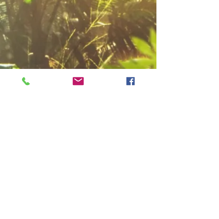
Join Las Tres
Banderas Hotel
Subscribe Now
Manuel Antonio, Quepos.
Telefono: +506 2777 1871